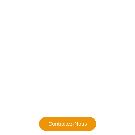
Besoin De Conseils
Spécifique Pour Votre
Entreprise?
Vous pourriez avoir des besoins spécifiques nécessitant
des solutions sur mesure. Que vous cherchiez à optimiser
vos processus, à améliorer votre gestion financière ou à
former vos équipes, nous sommes là pour vous aider
Contactez-Nous